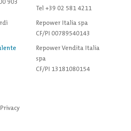
00 903
Tel +39 02 581 4211
rdì
Repower Italia spa
CF/PI 00789540143
ulente
Repower Vendita Italia
spa
CF/PI 13181080154
Privacy