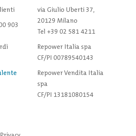
clienti
via Giulio Uberti 37,
20129 Milano
00 903
Tel +39 02 581 4211
rdì
Repower Italia spa
CF/PI 00789540143
ulente
Repower Vendita Italia
spa
CF/PI 13181080154
Privacy