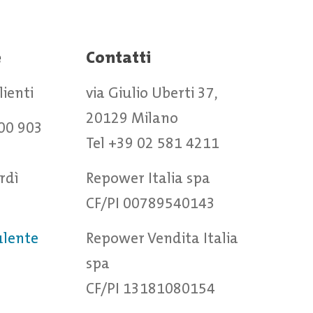
e
Contatti
clienti
via Giulio Uberti 37,
20129 Milano
00 903
Tel +39 02 581 4211
rdì
Repower Italia spa
CF/PI 00789540143
ulente
Repower Vendita Italia
spa
CF/PI 13181080154