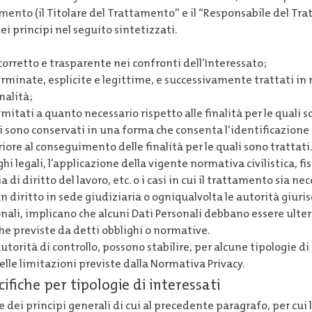
mento (il Titolare del Trattamento” e il “Responsabile del Tr
ei principi nel seguito sintetizzati.
 corretto e trasparente nei confronti dell’Interessato;
terminate, esplicite e legittime, e successivamente trattati i
nalità;
mitati a quanto necessario rispetto alle finalità per le quali s
ti sono conservati in una forma che consenta l’identificazione 
ore al conseguimento delle finalità per le quali sono trattati
 legali, l’applicazione della vigente normativa civilistica, fis
 di diritto del lavoro, etc. o i casi in cui il trattamento sia ne
n diritto in sede giudiziaria o ogniqualvolta le autorità giuris
onali, implicano che alcuni Dati Personali debbano essere ult
he previste da detti obblighi o normative.
 l’autorità di controllo, possono stabilire, per alcune tipologie
delle limitazioni previste dalla Normativa Privacy.
cifiche per tipologie di interessati
e dei principi generali di cui al precedente paragrafo, per cui 