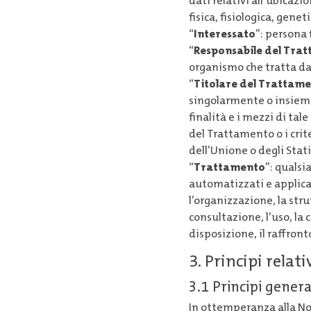
dati relativi all’ubicazi
fisica, fisiologica, genet
“
Interessato
”: persona 
“
Responsabile del Tra
organismo che tratta da
“
Titolare del Trattam
singolarmente o insieme 
finalità e i mezzi di ta
del Trattamento o i crite
dell’Unione o degli Stat
“
Trattamento
”: qualsi
automatizzati e applicat
l’organizzazione, la str
consultazione, l’uso, l
disposizione, il raffront
3. Principi relat
3.1 Principi genera
In ottemperanza alla Nor