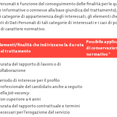
ersonali è funzione del conseguimento delle finalità per le qua
lle informative o connesse alla base giuridica del trattamento)
ali categorie di appartenenza degli interessati, gli elementi ch
i di Dati Personali di tali categorie di interessati e i casi di p
 di carattere normativo.
Possibile applic
lementi/finalità che indirizzano la durata
di conservazion
el trattamento
normativo *
urata del rapporto di lavoro o di
ollaborazione
eriodo di interesse per il profilo
rofessionale del candidato anche a seguito
ella
job vacancy
.
on superiore a 4 anni
urata del rapporto contrattuale e termini
ecessari per l’erogazione del servizio