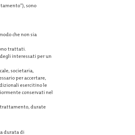
attamento”), sono
n modo che non sia
ono trattati.
degli interessati per un
.
cale, societaria,
cessario per accertare,
dizionali esercitino le
eriormente conservati nel
 di trattamento, durate
la durata di