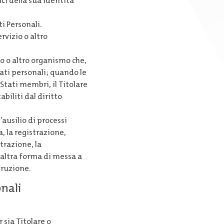
ici della sua identità
ti Personali.
ervizio o altro
zio o altro organismo che,
ati personali; quando le
Stati membri, il Titolare
biliti dal diritto
ausilio di processi
, la registrazione,
trazione, la
 altra forma di messa a
truzione.
onali
 sia Titolare o