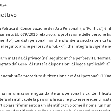
024.
iettivo
 Politica di Conservazione dei Dati Personali (la “Politica”) è ri
lamento EU 679/2016 relativo alla protezione delle persone fis
ento”) dei dati personali nonché alla libera circolazione di ta
el seguito anche per brevità “GDPR”), che integra la vigente 
 in materia di privacy (nel seguito anche per brevità “Norma
grato dal GDPR, di tutte le disposizioni di legge applicabili al
enerali sulle procedure di ritenzione dei dati personali (i “Dat
siasi informazione riguardante una persona fisica identificata
idera identificabile la persona fisica che può essere identifica
ticolare riferimento a un identificativo come il nome, un num