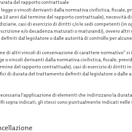
urata del rapporto contrattuale
legge o vincoli derivanti dalla normativa civilistica, fiscale, 
a 10 anni dal termine del rapporto contrattuale), necessità di
iziarie, casi di esercizio di diritti c/o le sedi competenti (in o
scrizione e/o decadenza maturati o maturandi), ovvero altri vi
finiti dal legislatore o dalle autorità di controllo per alcune 
one di altri vincoli di conservazione di carattere normativo” s
e o vincoli derivanti dalla normativa civilistica, fiscale, prev
mine del rapporto contrattuale), casi di esercizio di diritti in 
ifici di durata del trattamento definiti dal legislatore o dalle 
 necessaria l’applicazione di elementi che indirizzano la dura
elli sopra indicati, gli stessi sono puntualmente indicati nell
ancellazione