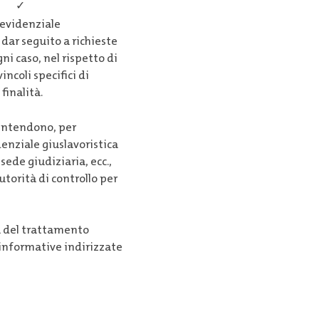
✓
previdenziale
 dar seguito a richieste
gni caso, nel rispetto di
ncoli specifici di
finalità.
i intendono, per
idenziale giuslavoristica
sede giudiziaria, ecc.,
autorità di controllo per
ta del trattamento
e informative indirizzate