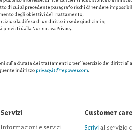
l pubblico interesse, di ricerca scientifica o storica o a fini stat
ritto di cui al precedente paragrafo rischi di rendere impossibi
mento degli obiettivi del Trattamento;
rcizio o la difesa di un diritto in sede giudiziaria;
si previsti dalla Normativa Privacy.
i sulla durata dei trattamenti o per l’esercizio dei diritti all
seguente indirizzo
privacy.it@repower.com
.
Servizi
Customer car
Informazioni e servizi
Scrivi
al servizio 