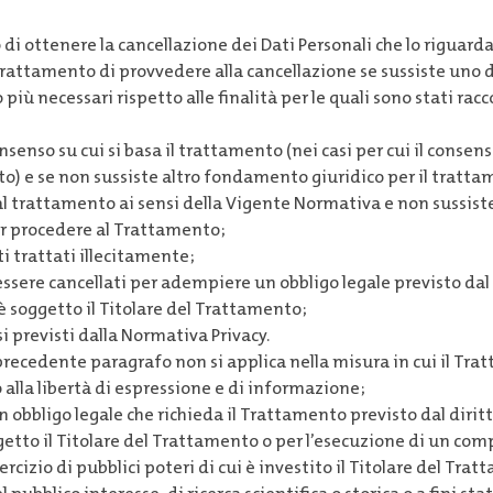
to di ottenere la cancellazione dei Dati Personali che lo riguar
l Trattamento di provvedere alla cancellazione se sussiste uno 
 più necessari rispetto alle finalità per le quali sono stati racc
onsenso su cui si basa il trattamento (nei casi per cui il consen
o) e se non sussiste altro fondamento giuridico per il tratta
 al trattamento ai sensi della Vigente Normativa e non sussis
r procedere al Trattamento;
ti trattati illecitamente;
essere cancellati per adempiere un obbligo legale previsto dal 
è soggetto il Titolare del Trattamento;
si previsti dalla Normativa Privacy.
recedente paragrafo non si applica nella misura in cui il Tra
to alla libertà di espressione e di informazione;
obbligo legale che richieda il Trattamento previsto dal diritt
tto il Titolare del Trattamento o per l’esecuzione di un comp
rcizio di pubblici poteri di cui è investito il Titolare del Tra