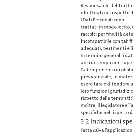
Responsabile del Tratta
effettuati nel rispetto d
I Dati Personali sono:
trattati in modo lecito,
raccolti per finalità de
incompatibile con tali fi
adeguati, pertinenti e li
In termini generali i da
arco di tempo non superi
L’adempimento di obblighi
previdenziale, in materia
esercitare o difendere u
loro funzioni giurisdizi
rispetto delle tempistic
Inoltre, il legislatore e
specifiche nel rispetto 
3.2 Indicazioni spe
Fatta salva l’applicazion