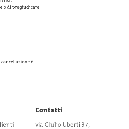
istici;
le o di pregiudicare
a cancellazione è
e
Contatti
clienti
via Giulio Uberti 37,