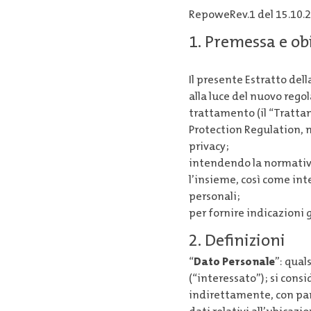
RepoweRev.1 del 15.10.2
1. Premessa e ob
Il presente Estratto della
alla luce del nuovo rego
trattamento (il “Trattam
Protection Regulation, n
privacy;
intendendo la normativa
l’insieme, così come inte
personali;
per fornire indicazioni g
2. Definizioni
“
Dato Personale
”: qual
(“interessato”); si cons
indirettamente, con par