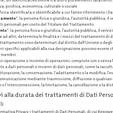
one, un identificativo online o a uno o più elementi caratterist
ica, psichica, economica, culturale o sociale.
fisica identificata o identificabile a cui fanno riferimento i Da
ttamento
”: la persona fisica o giuridica, l’autorità pubblica, il s
ti personali per conto del Titolare del Trattamento.
ento
”: la persona fisica o giuridica, l’autorità pubblica, il servi
ad altri, determina le finalità e i mezzi del trattamento di d
le trattamento sono determinati dal diritto dell’Unione o degli 
ri specifici applicabili alla sua designazione possono essere sta
i membri.
asi operazione o insieme di operazioni, compiute con o senza l’
e a dati personali o insiemi di dati personali, come la raccolta
utturazione, la conservazione, l’adattamento o la modifica, l’es
a comunicazione mediante trasmissione, diffusione o qualsiasi
o o l’interconnessione, la limitazione, la cancellazione o la dis
ivi alla durata dei trattamenti di Dati Pers
li
mativa Privacy i trattamenti di Dati Personali, di cui Repower