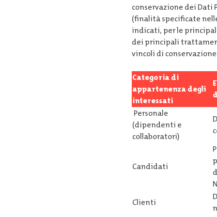
conservazione dei Dati P
(finalità specificate ne
indicati, per le princip
dei principali trattament
vincoli di conservazione
Categoria di
E
appartenenza degli
d
interessati
Personale
D
(dipendenti e
c
collaboratori)
P
p
Candidati
d
N
D
Clienti
n