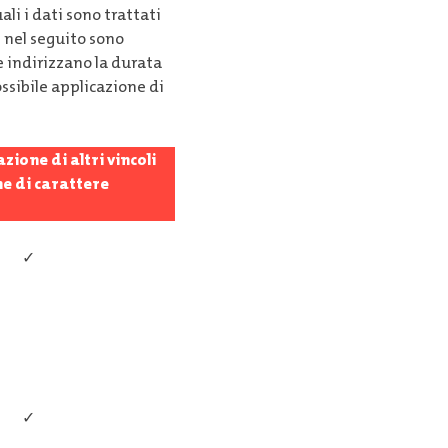
li i dati sono trattati
, nel seguito sono
e indirizzano la durata
ossibile applicazione di
azione di altri vincoli
e di carattere
✓
✓