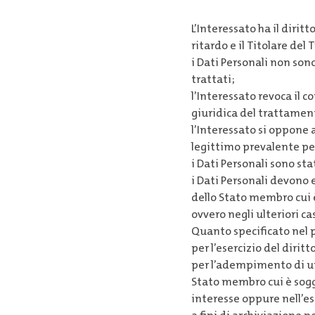
L’Interessato ha il dirit
ritardo e il Titolare de
i Dati Personali non sono
trattati;
l’Interessato revoca il c
giuridica del trattament
l’Interessato si oppone
legittimo prevalente pe
i Dati Personali sono sta
i Dati Personali devono 
dello Stato membro cui 
ovvero negli ulteriori ca
Quanto specificato nel p
per l’esercizio del dirit
per l’adempimento di un 
Stato membro cui è sogge
interesse oppure nell’ese