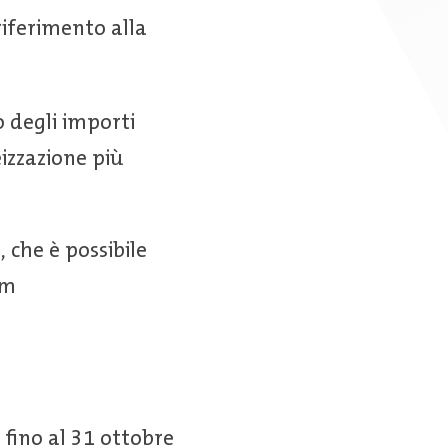
riferimento alla
o degli importi
eizzazione più
, che è possibile
om
 fino al 31 ottobre