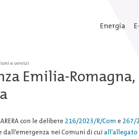
Energia
E
oni e servizi
za Emilia-Romagna,
na
ARERA con le delibere
216/2023/R/Com
e
267/
te dall’emergenza nei Comuni di cui
all’allegato