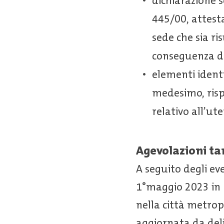
dichiarazione so
445/00, attest
sede che sia r
conseguenza deg
elementi identi
medesimo, risp
relativo all’ut
Agevolazioni ta
A seguito degli eve
1°maggio 2023 in 
nella città metro
aggiornata da de