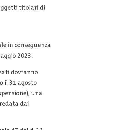
getti titolari di
ale in conseguenza
 maggio 2023.
essati dovranno
o il 31 agosto
spensione), una
rredata dai