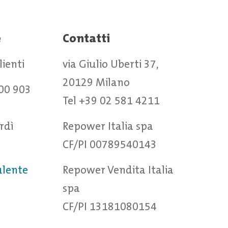
e
Contatti
clienti
via Giulio Uberti 37,
20129 Milano
00 903
Tel +39 02 581 4211
rdì
Repower Italia spa
CF/PI 00789540143
ulente
Repower Vendita Italia
spa
CF/PI 13181080154