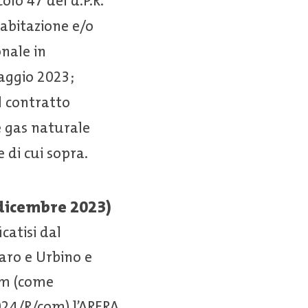
colo 47 del d.P.R.
 abitazione e/o
nale in
maggio 2023;
el contratto
e gas naturale
e di cui sopra.
(dicembre 2023)
catisi dal
aro e Urbino e
om (come
24/R/com) l’ARERA