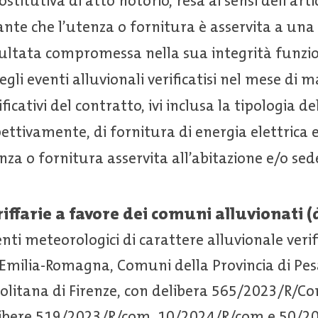
stitutiva di atto notorio, resa ai sensi dell’arti
ante che l’utenza o fornitura è asservita a una
isultata compromessa nella sua integrità funzio
li eventi alluvionali verificatisi nel mese di 
ficativi del contratto, ivi inclusa la tipologia d
ettivamente, di fornitura di energia elettrica 
enza o fornitura asservita all’abitazione e/o sed
riffarie a favore dei comuni alluvionati 
nti meteorologici di carattere alluvionale verifi
Emilia-Romagna, Comuni della Provincia di Pes
politana di Firenze, con delibera 565/2023/R/C
libere 519/2023/R/com, 10/2024/R/com e 50/20