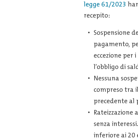
legge 61/2023
han
recepito:
Sospensione dei
pagamento, per
eccezione per i
l’obbligo di sa
Nessuna sospens
compreso tra i
precedente al
Rateizzazione 
senza interessi
inferiore ai 20