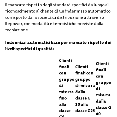
Il mancato rispetto degli standard specifici da luogo al
riconoscimento al cliente di un indennizzo automatico,
corrisposto dalla società di distribuzione attraverso
Repower, con modalità e tempistiche previste dalla
regolazione.
Indennizzi automatici base per mancato rispetto dei
livelli specifici di qualità:
Clienti
Clienti
finali
Clienti
finali
con
finali con
con
gruppo
gruppo
gruppo
di
di misura
di
misura
dalla
misura
fino
classe G
dalla
alla
10 alla
classe G
classe
classe G25
40
G6