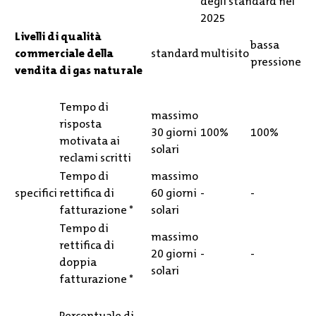
degli standard nel
2025
Livelli di qualità
bassa
commerciale della
standard
multisito
pressione
vendita di gas naturale
Tempo di
massimo
risposta
30 giorni
100%
100%
motivata ai
solari
reclami scritti
Tempo di
massimo
specifici
rettifica di
60 giorni
-
-
fatturazione
*
solari
Tempo di
massimo
rettifica di
20 giorni
-
-
doppia
solari
fatturazione
*
Percentuale di