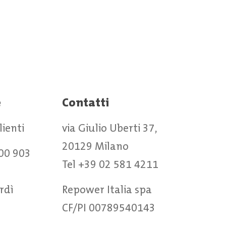
e
Contatti
clienti
via Giulio Uberti 37,
20129 Milano
00 903
Tel +39 02 581 4211
rdì
Repower Italia spa
CF/PI 00789540143