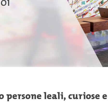
noi
 persone leali, curiose e
..