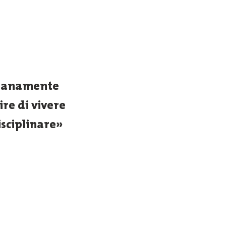
dianamente
re di vivere
isciplinare