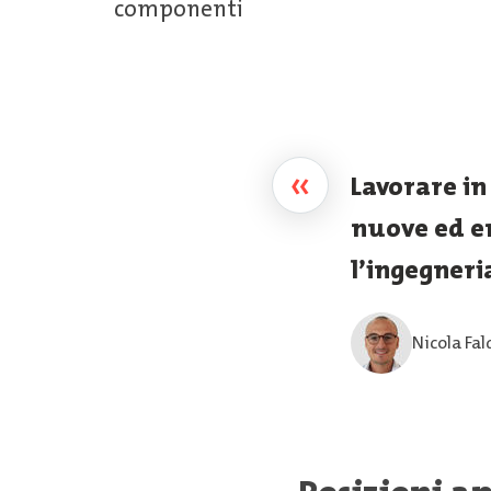
componenti
«
Lavorare i
nuove ed en
l’ingegneri
Nicola Fa