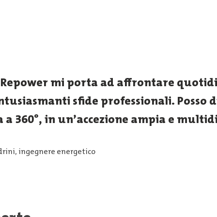
n Repower mi porta ad affrontare quoti
tusiasmanti sfide professionali. Posso di
a a 360°, in un’accezione ampia e multid
ldrini, ingegnere energetico