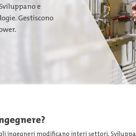
. Sviluppano e
logie. Gestiscono
ower.
ingegnere?
 gli ingegneri modificano interi settori. Svilup