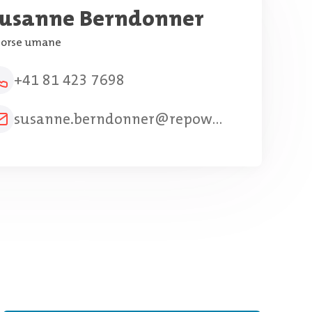
usanne Berndonner
sorse umane
+41 81 423 7698
susanne.berndonner@repower.com