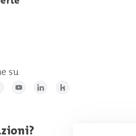
perte
e su
zioni?