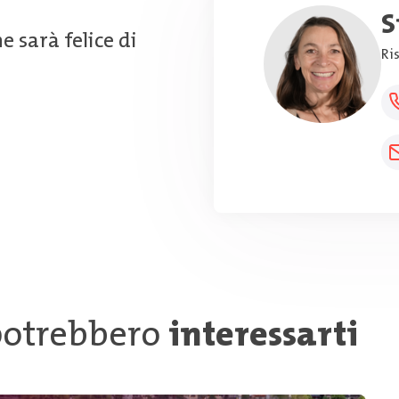
S
e sarà felice di
Ri
 potrebbero
interessarti