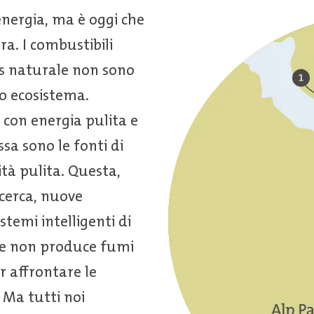
nergia, ma è oggi che
a. I combustibili
 gas naturale non sono
ro ecosistema.
con energia pulita e
sa sono le fonti di
ità pulita. Questa,
icerca, nuove
temi intelligenti di
he non produce fumi
er affrontare le
 Ma tutti noi