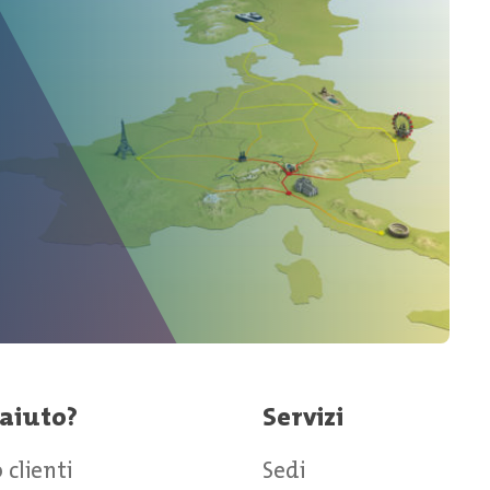
 aiuto?
Servizi
 clienti
Sedi