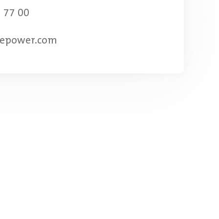
 77 00
epower.com