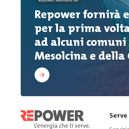
Repower Moesano SA
Repower fornirà el
per la prima volt
ad alcuni comuni 
Mesolcina e della
Serve