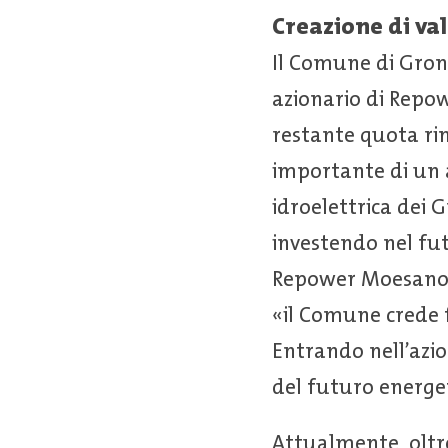
Creazione di va
Il Comune di Grono
azionario di Repow
restante quota rim
importante di un 
idroelettrica dei 
investendo nel fut
Repower Moesano. 
«il Comune crede
Entrando nell’azio
del futuro energet
Attualmente, oltr