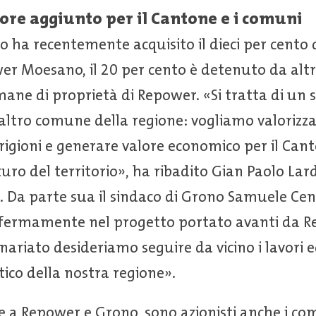
lore aggiunto per il Cantone e i comuni
 ha recentemente acquisito il dieci per cento 
er Moesano, il 20 per cento è detenuto da altr
ane di proprietà di Repower. «Si tratta di un s
altro comune della regione: vogliamo valorizza
Grigioni e generare valore economico per il Can
uro del territorio», ha ribadito Gian Paolo Lard
Da parte sua il sindaco di Grono Samuele Cens
 fermamente nel progetto portato avanti da 
nariato desideriamo seguire da vicino i lavori e
ico della nostra regione».
e a Repower e Grono, sono azionisti anche i co