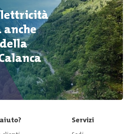
ettricità
a anche
della
 Calanca
 aiuto?
Servizi