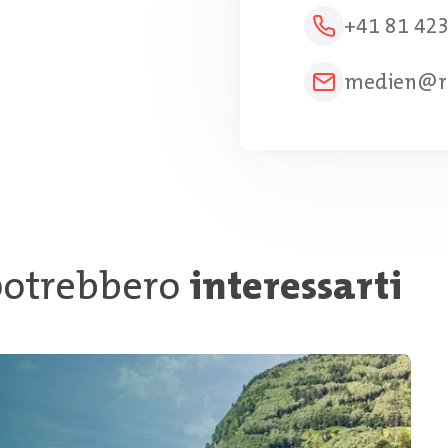
+41 81 423
medien@r
 potrebbero
interessarti