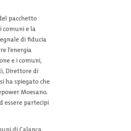
del pacchetto
i comuni e la
egnale di fiducia
re l’energia
tone e i comuni,
i, Direttore di
i ha spiegato che
Repower Moesano.
d essere partecipi
muni di Calanca,