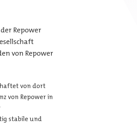
 der Repower
sellschaft
rden von Repower
haftet von dort
enz von Repower in
r
tig stabile und