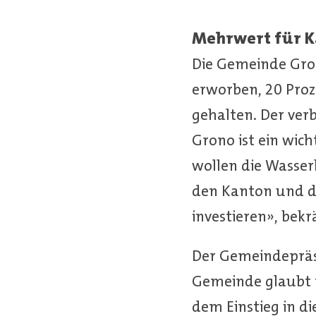
Mehrwert für K
Die Gemeinde Gron
erworben, 20 Pro
gehalten. Der verb
Grono ist ein wic
wollen die Wasse
den Kanton und di
investieren», bek
Der Gemeindepräsi
Gemeinde glaubt f
dem Einstieg in d