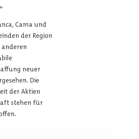
»
lanca, Cama und
einden der Region
e anderen
bile
haffung neuer
rgesehen. Die
eit der Aktien
aft stehen für
offen.