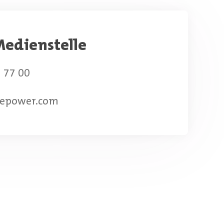
edienstelle
 77 00
epower.com