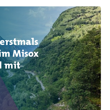
 erstmals
im Misox
l mit