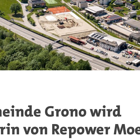
o
einde Grono wird
rin von Repower Mo