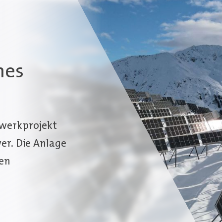
nes
twerkprojekt
er. Die Anlage
hen