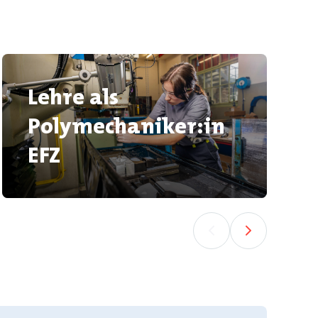
Lehre als
Polymechaniker:in
EFZ