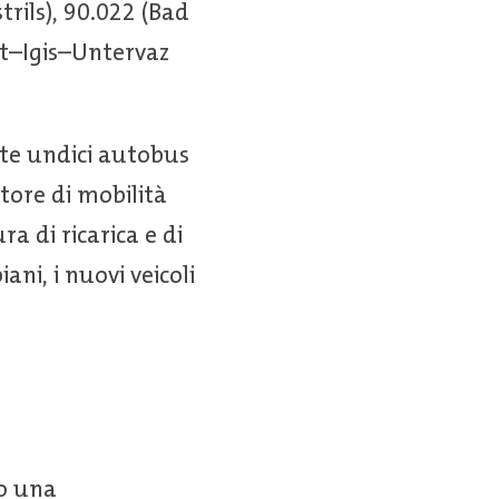
ils), 90.022 (Bad
t–Igis–Untervaz
te undici autobus
tore di mobilità
a di ricarica e di
ani, i nuovi veicoli
to una