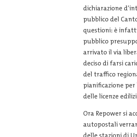
dichiarazione d’in
pubblico del Canto
questioni: è infat
pubblico presuppo
arrivato il via lib
deciso di farsi ca
del traffico region
pianificazione per 
delle licenze edili
Ora Repower si acci
autopostali verran
delle stazioni di