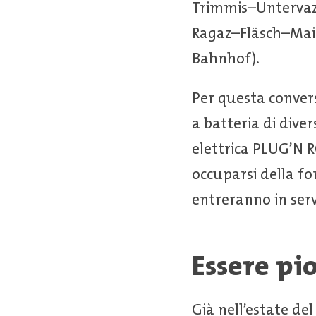
Trimmis–Untervaz 
Ragaz–Fläsch–Mai
Bahnhof).
Per questa conver
a batteria di dive
elettrica PLUG’N RO
occuparsi della for
entreranno in serv
Essere pi
Già nell’estate d