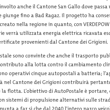
coinvolto anche il Cantone San Gallo dove passa
 giunge fino a Bad Ragaz. Il progetto ha conse
o creato nella regione in quanto, con VERDEPOW
erie verrà utilizzata energia elettrica ricavata 
ertificate provenienti dal Cantone dei Grigioni.
tale sono convinte che anche il trasporto pub
 contributo alla lotta contro il cambiamento cli
sono operativi cinque autopostali a batteria; l’
ità nel Cantone dei Grigioni contribuirà perta
la flotta. L’obiettivo di AutoPostale è portare, 
on sistemi di propulsione alternativi sulle stra
i punta a far sì che dal 2040 l’intero parco vei