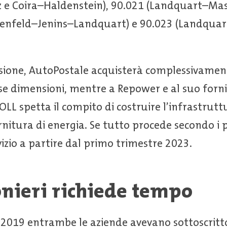
e Coira–Haldenstein), 90.021 (Landquart–Mastr
enfeld–Jenins–Landquart) e 90.023 (Landquar
sione, AutoPostale acquisterà complessivamen
rse dimensioni, mentre a Repower e al suo forni
LL spetta il compito di costruire l’infrastruttur
nitura di energia. Se tutto procede secondo i pi
izio a partire dal primo trimestre 2023.
onieri richiede tempo
el 2019 entrambe le aziende avevano sottoscrit