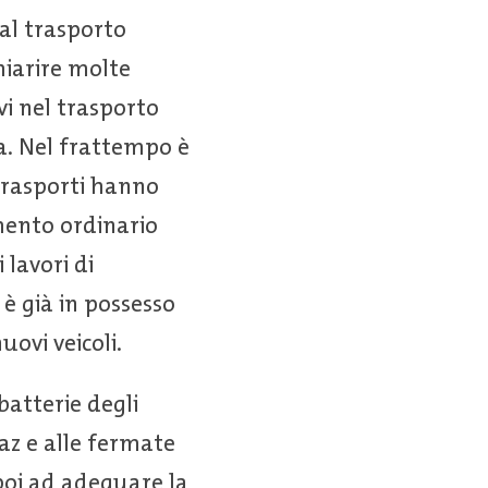
dal trasporto
hiarire molte
vi nel trasporto
a. Nel frattempo è
i trasporti hanno
amento ordinario
 lavori di
 è già in possesso
uovi veicoli.
batterie degli
az e alle fermate
poi ad adeguare la