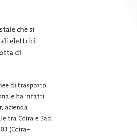
tale che si
i elettrici.
otta di
inee di trasporto
nale ha infatti
r, azienda
le tra Coira e Bad
003 (Coira–