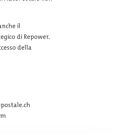
anche il
tegico di Repower.
ccesso della
postale.ch
om