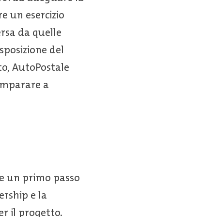
re un esercizio
rsa da quelle
isposizione del
to, AutoPostale
imparare a
me un primo passo
ership e la
r il progetto.