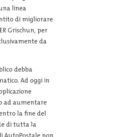
 una linea
ntito di migliorare
ER Grischun, per
esclusivamente da
blico debba
matico. Ad oggi in
applicazione
nto ad aumentare
entro la fine del
de di tutta la
coli AutoPostale non