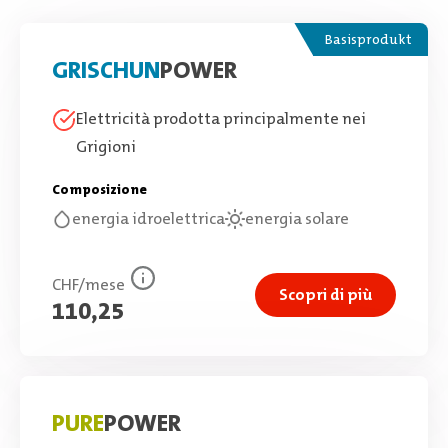
Basisprodukt
GRISCHUN
POWER
Elettricità prodotta principalmente nei
Grigioni
Composizione
energia idroelettrica
energia solare
CHF/mese
Scopri di più
110,25
PURE
POWER