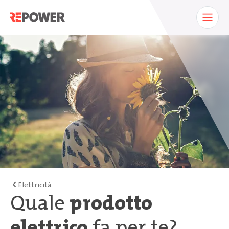
Elettricità
Quale
prodotto
elettrico
fa per te?