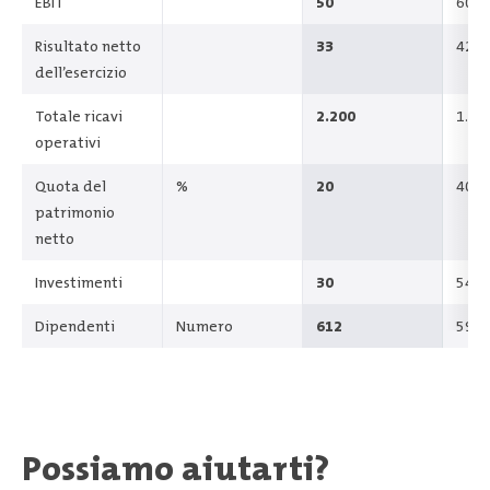
EBIT
50
60
Risultato netto
33
42
dell’esercizio
Totale ricavi
2.200
1.29
operativi
Quota del
%
20
40
patrimonio
netto
Investimenti
30
54
Dipendenti
Numero
612
594
Possiamo aiutarti?