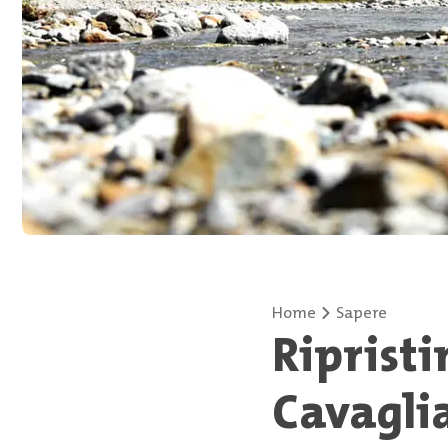
Home
Sapere
Riprist
Cavagli