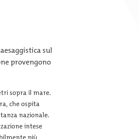
aesaggistica sul
zione provengono
ri sopra il mare.
ra, che ospita
rtanza nazionale.
zzazione intese
sibilmente più