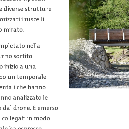
te diverse strutture
rizzati i ruscelli
 mirato. ​
completato nella
anno sortito
 inizio a una
Dopo un temporale
bientali che hanno
hanno analizzato le
e dal drone. È emerso
o collegati in modo
ale ha espresso