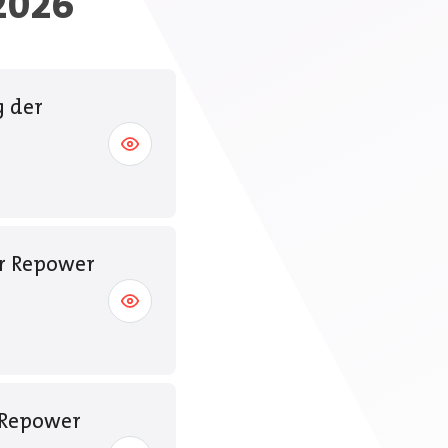
2026
g der
er Repower
 Repower