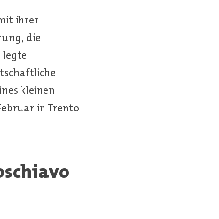
mit ihrer
rung, die
 legte
tschaftliche
ines kleinen
Februar in Trento
oschiavo