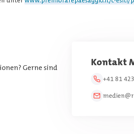
en unter
www.premiofarepaesaggio.it/c-esiti/
Kontakt M
ionen? Gerne sind
+41 81 423
medien@r