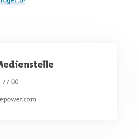
progetto-
edienstelle
 77 00
epower.com