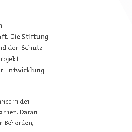
n
t. Die Stiftung
und den Schutz
Projekt
der Entwicklung
nco in der
fahren. Daran
n Behörden,