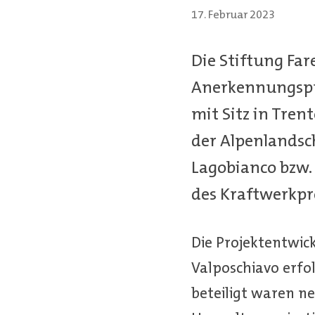
17. Februar 2023
Die Stiftung Far
Anerkennungspre
mit Sitz in Tren
der Alpenlandsch
Lagobianco bzw. 
des Kraftwerkpr
Die Projektentwic
Valposchiavo erfo
beteiligt waren 